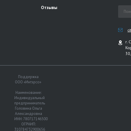
Отзывы
c
г. 
Ко
30,
Поддержка
ООО «Интэрсо»
Наименование:
Индивидуальный
предприниматель
Головина Ольга
Александровна
ИНН: 780717146500
ОГРНИП:
310784732900656