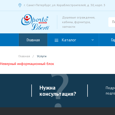
г. Санкт-Петербург, ул. Кораблестроителей, д. 30, корп. 3
Душевые ограждения,
кабины, фурнитура,
запчасти
Главная
Каталог
Га
Главная
/
Услуги
Неверный информационный блок
Нужна
Подро
консультация?
подг