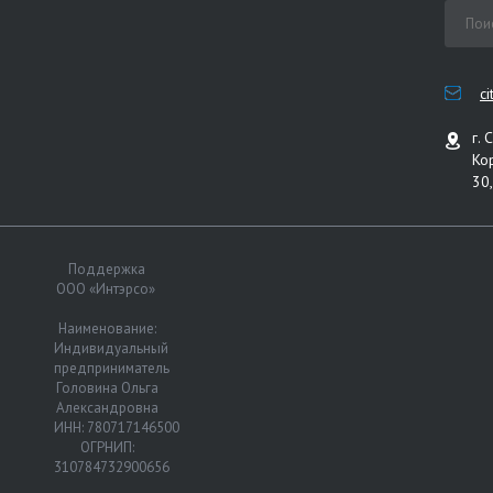
c
г. 
Ко
30,
Поддержка
ООО «Интэрсо»
Наименование:
Индивидуальный
предприниматель
Головина Ольга
Александровна
ИНН: 780717146500
ОГРНИП:
310784732900656