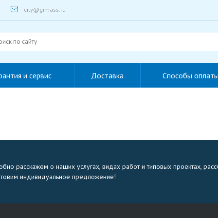
city@gimass.ru
рантия и сервис
Доставка
Способы оплат
бно расскажем о наших услугах, видах работ и типовых проектах, расс
отовим индивидуальное предложение!