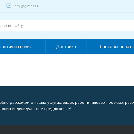
city@gimass.ru
рантия и сервис
Доставка
Способы оплат
бно расскажем о наших услугах, видах работ и типовых проектах, расс
отовим индивидуальное предложение!