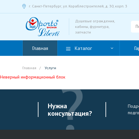
г. Санкт-Петербург, ул. Кораблестроителей, д. 30, корп. 3
Душевые ограждения,
кабины, фурнитура,
запчасти
Главная
Каталог
Га
Главная
/
Услуги
Неверный информационный блок
Нужна
Подро
консультация?
подг