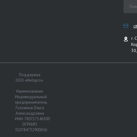
c
г. 
Ко
30,
Поддержка
ООО «Интэрсо»
Наименование:
Индивидуальный
предприниматель
Головина Ольга
Александровна
ИНН: 780717146500
ОГРНИП:
310784732900656