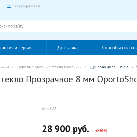
city@gimass.ru
рантия и сервис
Доставка
Способы оплат
личии
/
Душевые двери из стекла в наличии
/
Душевая дверь OS2 в нишу
стекло Прозрачное 8 мм OportoSh
Арт. 822
28 900 руб.
38600