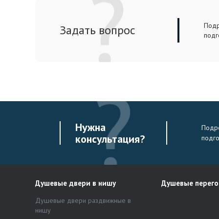
Подр
Задать вопрос
подг
Нужна
Подро
консультация?
подг
Душевые двери в нишу
Душевые перег
Душевые двери раздвижные в
нишу