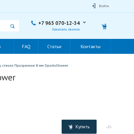
Войти
+7 965 070-12-34
Заказать звонок
ы
FAQ
Статьи
Контакты
 стекло Прозрачное 8 мм OportoShower
ower
Купить