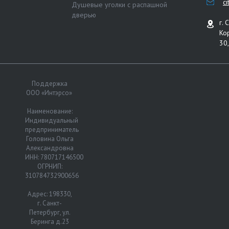
c
Душевые уголки с распашной
дверью
г. 
Ко
30,
Поддержка
ООО «Интэрсо»
Наименование:
Индивидуальный
предприниматель
Головина Ольга
Александровна
ИНН: 780717146500
ОГРНИП:
310784732900656
Адрес: 198330,
г. Санкт-
Петербург, ул.
Беринга д.23