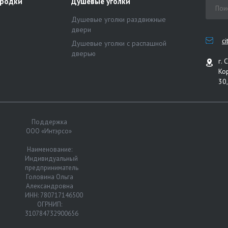
ородки
Душевые уголки
Душевые уголки раздвижные
двери
c
Душевые уголки с распашной
дверью
г. 
Ко
30,
Поддержка
ООО «Интэрсо»
Наименование:
Индивидуальный
предприниматель
Головина Ольга
Александровна
ИНН: 780717146500
ОГРНИП:
310784732900656