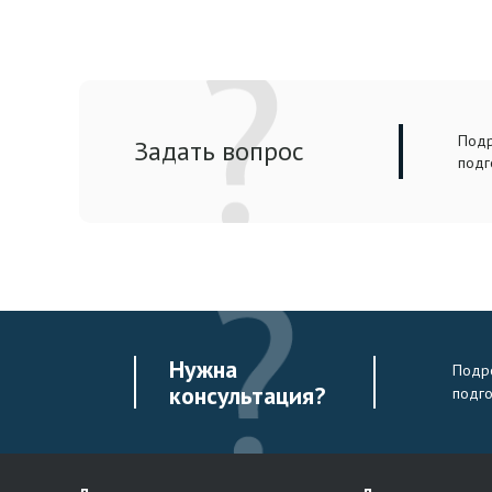
Подр
Задать вопрос
подг
Нужна
Подро
консультация?
подг