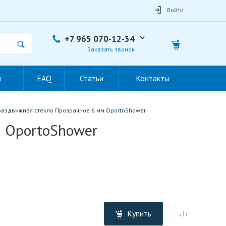
Войти
+7 965 070-12-34
Заказать звонок
ы
FAQ
Статьи
Контакты
раздвижная стекло Прозрачное 6 мм OportoShower
м OportoShower
Купить