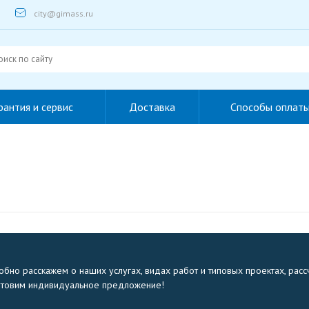
city@gimass.ru
рантия и сервис
Доставка
Способы оплат
бно расскажем о наших услугах, видах работ и типовых проектах, расс
отовим индивидуальное предложение!