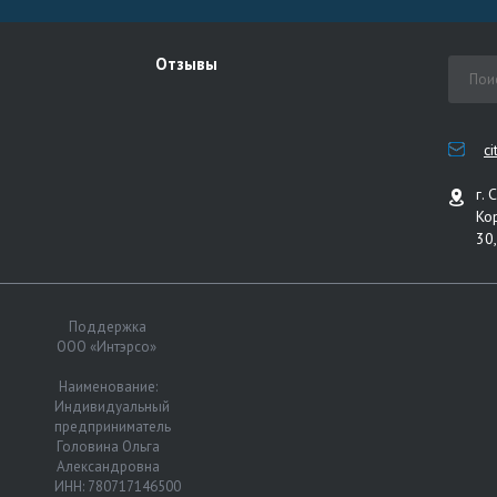
Отзывы
c
г. 
Ко
30,
Поддержка
ООО «Интэрсо»
Наименование:
Индивидуальный
предприниматель
Головина Ольга
Александровна
ИНН: 780717146500