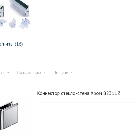
гниты (16)
сти
По названию
По цене
Коннектор стекло-стена Хром B2311Z