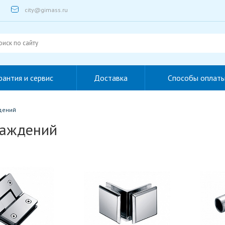
city@gimass.ru
рантия и сервис
Доставка
Способы оплат
дений
раждений